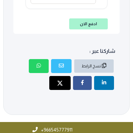
ادفع الان
شاركنا عبر :
نسخ الرابط
966545777911+