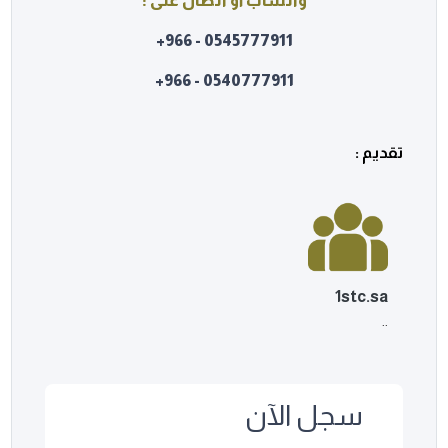
واتساب أو اتصال على :
0545777911 - 966+
0540777911 - 966+
تقديم :
1stc.sa
..
سجل الآن