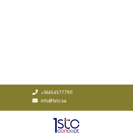
966545777911+
info@1stc.sa