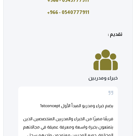
0545777911 - 966+
0540777911 - 966+
تقديم :
خبراء ومدربين
يضم خبراء ومدربو المبدأ الأول
1stconcept
فريقًا مميزًا من الخبراء والمدربين المتخصصين الذين
يتمتعون بخبرة واسعة ومعرفة عميقة في مجالاتهم
المختلفة، جميع المدربين معتمدون ولديهم سجل