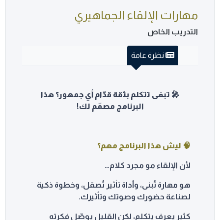
مهارات الإلقاء الجماهيري
التدريب الخاص
نظرة عامة
🎤 تبغى تتكلم بثقة قدّام أي جمهور؟ هذا
البرنامج مصمّم لك!
🧠 ليش هذا البرنامج مهم؟
لأن الإلقاء مو مجرد كلام…
هو مهارة تُبنى، وأداة تأثير تُصقل، وخطوة ذكية
لصناعة حضورك وصوتك وتأثيرك.
كثير يعرف يتكلم، لكن القليل يوصّل فكرته