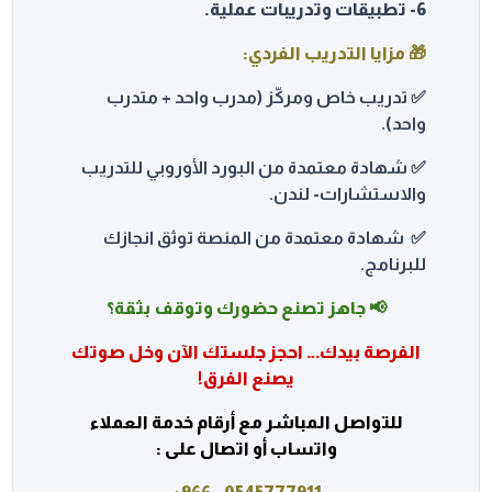
6- تطبيقات وتدريبات عملية.
🎁
مزايا التدريب الفردي:
✅ تدريب خاص ومركّز (مدرب واحد + متدرب
واحد).
✅ شهادة معتمدة من البورد الأوروبي للتدريب
والاستشارات- لندن.
✅ شهادة معتمدة من المنصة توثق انجازك
للبرنامج.
📢 جاهز تصنع حضورك وتوقف بثقة؟
الفرصة بيدك… احجز جلستك الآن وخل صوتك
يصنع الفرق!
للتواصل المباشر مع أرقام خدمة العملاء
واتساب أو اتصال على :