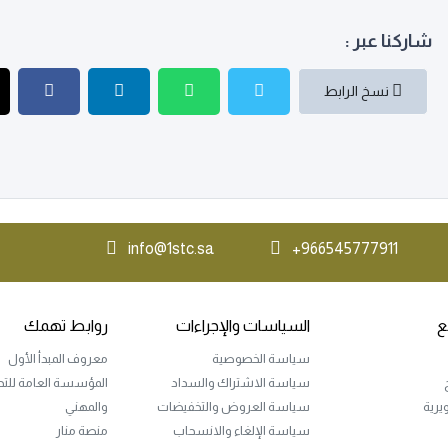
شاركنا عبر :
نسخ الرابط
info@1stc.sa
966545777911+
ع
السياسات والإجراءات
روابط تهمك
سياسة الخصوصية
معروف المبدأ الأول
سياسة الاشتراك والسداد
المؤسسة العامة للتدر
ويرية
سياسة العروض والتخفيضات
والمهني
سياسة الإلغاء والانسحاب
منصة منار