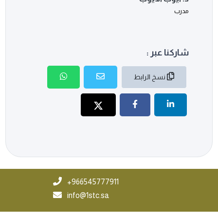
مدرب
شاركنا عبر :
نسخ الرابط
966545777911+
info@1stc.sa