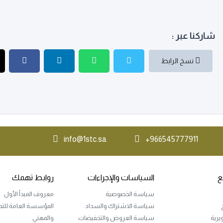
شاركنا عبر :
نسخ الرابط
info@1stc.sa
966545777911+
ع
السياسات والإجراءات
روابط تهمك
سياسة الخصوصية
معروف المبدأ الأول
سياسة الاشتراك والسداد
المؤسسة العامة للتدر
ويرية
سياسة العروض والتخفيضات
والمهني