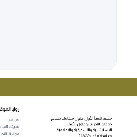
زوايا الموق
منصة المبدأ الأول، حلول متكاملة بتقديم
من نحن
خدمات التدريب وحلول الأعمال
شركاء النجاح
الاستشارية والتسويقية والإعلامية
مجالاتنا التط
معتمدة برقم: 145275