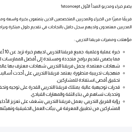
يضم خبراء ومدربو المبدأ الأول
1stconcept
فريقًا مميزًا من الخبراء والمدربين المتخصصين الذين يتمتعون بخبرة واسعة و
المدربين معتمدون ولديهم سجل حافل بالنجاحات في تقديم حلول مبتكرة وبرامج 
مؤهلات ومميزات فريقنا التدريبي :
خبرة ع
مما يضمن تقديم برامج متجددة ومستندة إلى أفضل الممارسات الح
شهادات معتمدة: يحمل فريقنا التدريبي شهادات معترف بها عالمي
منهجيات تدريبية متطورة: يعتمد فريقنا التدريبي على أحدث أساليب
تحقيق أقصى استفادة للمشاركين.
قدرات توجيهية عالية: يمتلك فريقنا التدريبي القدرة على توجيه و
وتحديات تساهم في بناء الثقة والمهارات القيادي.
رؤية الفريق التدريبي: يعمل فريقنا التدريبي بشغف على تعزيز ال
المشاركين من تطبيق المعرفة في بيئات العمل الحقيقية وتهيئتهم