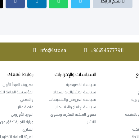
نسخ الرابط
info@1stc.sa
966545777911+
ع
السياسات والإجراءات
روابط تهمك
سياسة الخصوصية
معروف المبدأ الأول
سياسة الاشتراك والسداد
المؤسسة العامة للتدر
ويرية
سياسة العروض والتخفيضات
والمهني
سياسة الإلغاء والانسحاب
منصة منار
 بالمنصة
حقوق الملكية الفكرية وحقوق
البورد الأوروبي
النشر
وزارة التجارة تحقق م
نكية
التجاري
ائعة
الهيئة العامة لتنظيم ا