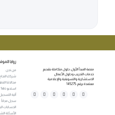
زوايا الموق
منصة المبدأ الأول، حلول متكاملة بتقديم
من نحن
خدمات التدريب وحلول الأعمال
شركاء النجاح
الاستشارية والتسويقية والإعلامية
مجالاتنا التط
معتمدة برقم: 145275
استديو 1stc
آلية التسجيل
سجل مجاناً
الحسابات الب
الأسئلة الش