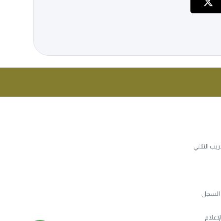
يب التقني
ن السجل
لإعلام