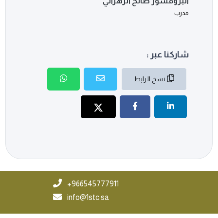
البروفسور صالح الزهراني
مدرب
شاركنا عبر :
نسخ الرابط
966545777911+
info@1stc.sa