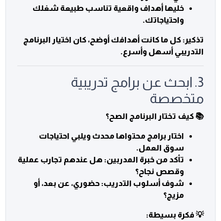
خليها أهداف واقعية تناسب طبيعة شغلك
واحتياجاتك.
تذكير: كل ما كانت أهدافك أوضح، كان اختيار البرنامج
التدريبي أسهل وأسرع.
3. ابحث عن برامج تدريبية
متخصصة
📚 كيف تختار البرنامج الصح؟
اختار برامج محتواها محدث ويلبي احتياجات
سوق العمل.
تأكد من خبرة المدربين: هل عندهم تجارب عملية
وقصص نجاح؟
شوف أسلوب التدريب: حضوري، عن بعد، أو
مزيج؟
💡 فكرة بسيطة: