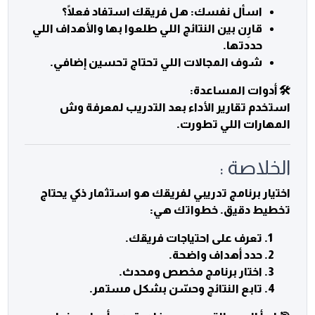
اسأل نفسك: هل فريقك استفاد فعلًا؟
قارِن بين النتائج اللي طلعوا بها والأهداف اللي
حددتها.
شوف المجالات اللي تحتاج تحسين إضافي.
🛠️ أدوات المساعدة:
استخدم تقارير الأداء بعد التدريب لمعرفة وش
المهارات اللي تطورت.
الخلاصة :
اختيار برنامج تدريبي لفريقك هو استثمار ذكي يحتاج
تخطيط دقيق. خطواتك هي:
تعرف على احتياجات فريقك.
حدد أهداف واضحة.
اختار برنامج مخصص ومحدث.
تابع النتائج وحسّن بشكل مستمر.