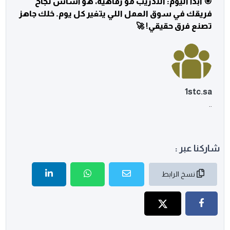
🎯 ابدأ اليوم: التدريب مو رفاهية، هو أساس نجاح
فريقك في سوق العمل اللي يتغير كل يوم. خلك جاهز
تصنع فرق حقيقي! 🚀
1stc.sa
..
شاركنا عبر :
نسخ الرابط