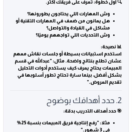
🔍 أول خطوة: تعرف على فريقك أكثر.
وش المهارات اللي يحتاجون يطورونها؟
هل يعانون من ضعف في المهارات التقنية أو
مشاكل في القيادة والتواصل؟
وش التحديات اللي تواجههم يوميًا؟
📊 نصيحة:
استخدم استبيانات بسيطة أو جلسات نقاش معهم
عشان تطلع بنتائج واضحة. مثال: "عبدالله في قسم
المبيعات يحتاج يعرف كيف يستخدم أدوات التحليل
بشكل أفضل، بينما سارة تحتاج تطور أسلوبها في
تقديم العروض."
2. حدد أهدافك بوضوح
🎯 حدد أهداف التدريب بدقة:
مثلا: "رفع إنتاجية فريق المبيعات بنسبة 25%
في 3 شهور."